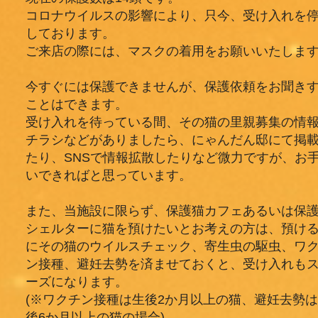
コロナウイルスの影響により、只今、受け入れを
しております。
ご来店の際には、マスクの着用をお願いいたしま
今すぐには保護できませんが、保護依頼をお聞き
ことはできます。
受け入れを待っている間、その猫の里親募集の情
チラシなどがありましたら、にゃんだん邸にて掲
たり、SNSで情報拡散したりなど微力ですが、お
いできればと思っています。
また、当施設に限らず、保護猫カフェあるいは保
シェルターに猫を預けたいとお考えの方は、預け
にその猫のウイルスチェック、寄生虫の駆虫、ワ
ン接種、避妊去勢を済ませておくと、受け入れも
ーズになります。
(※ワクチン接種は生後2か月以上の猫、避妊去勢
後6か月以上の猫の場合)