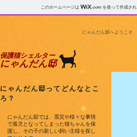
このホームページは
.com
を使って作成され
にゃんだん邸へようこそ
保護猫シェルター
にゃんだん邸
​にゃんだん邸ってどんなとこ
ろ？
にゃんだん邸では、震災や様々な事情
で孤児となってしまった猫ちゃんを保
護し、その子の新しい飼い主様を探し